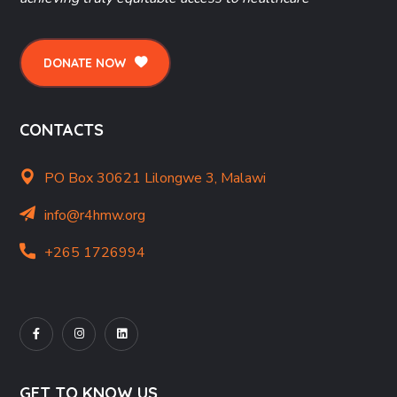
DONATE NOW
CONTACTS
PO Box 30621 Lilongwe 3, Malawi
info@r4hmw.org
+265 1726994
GET TO KNOW US